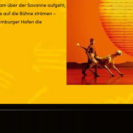
sam über der Savanne aufgeht,
re auf die Bühne strömen –
amburger Hafen die