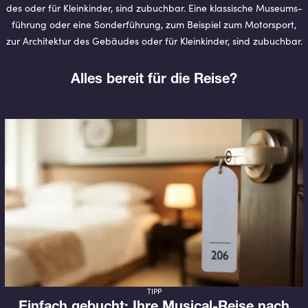
des oder für Klein­kin­der, sind zu­buch­bar. Eine klas­si­sche Mu­se­ums­
füh­rung oder eine Son­der­füh­rung, zum Bei­spiel zum Mo­tor­sport,
zur Ar­chi­tek­tur des Ge­bäu­des oder für Klein­kin­der, sind zu­buch­bar.
Alles bereit für die Reise?
TIPP
Einfach gebucht: Ihre Musical-Reise nach