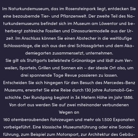
Im Na­tur­kun­de­mu­se­um, das im Ro­sen­stein­park liegt, ent­de­cken Sie
eine be­zau­bern­de Tier- und Pflan­zen­welt. Der zwei­te Teil des Na­
tur­kun­de­mu­se­ums be­fin­det sich im Mu­se­um am Lö­wen­tor und be­
her­bergt zahl­rei­che Fos­si­li­en und Di­no­sau­ri­er­mo­del­le aus der Ur­
zeit. Im An­schluss kön­nen Sie einen Ab­ste­cher in die weit­läu­fi­ge
Schloss­an­la­ge, die sich aus den drei Schloss­gär­ten und dem Aka­
de­mie­gar­ten zu­sam­men­setzt, un­ter­neh­men.
Sie gilt als Stutt­garts be­lieb­tes­te Grün­an­la­ge und lädt zum Ver­
wei­len, Spor­teln, Gril­len und Son­nen ein – der idea­le Ort also, um
drei span­nen­de Tage Revue pas­sie­ren zu las­sen.
Ent­schei­den Sie sich hin­ge­gen für den Be­such des Mer­ce­des-Benz
Mu­se­ums, er­war­tet Sie eine Reise durch 130 Jahre Au­to­mo­bil-Ge­
schich­te. Der Rund­gang be­ginnt in 34 Me­tern Höhe im Jahr 1886.
Von dort aus wer­den Sie auf zwei mit­ein­an­der ver­bun­de­nen
Wegen an
160 atem­be­rau­ben­den Fahr­zeu­gen und mehr als 1.500 Ex­po­na­ten
vor­bei­ge­führt. Eine klas­si­sche Mu­se­ums­füh­rung oder eine Son­der­
füh­rung, zum Bei­spiel zum Mo­tor­sport, zur Ar­chi­tek­tur des Ge­bäu­