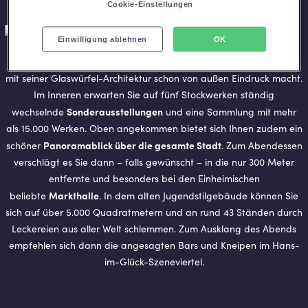
Cookie-Einstellungen
Einwilligung ablehnen
OK
Ein Panoramablick über die Stadt
Kunstmuseum
Anschließend geht es weiter ins angrenzende
, das
mit seiner Glaswürfel-Architektur schon von außen Eindruck macht.
Im Inneren erwarten Sie auf fünf Stockwerken ständig
Sonderausstellungen
wechselnde
und eine Sammlung mit mehr
als 15.000 Werken. Oben angekommen bietet sich Ihnen zudem ein
Panoramablick über die gesamte Stadt
schöner
. Zum Abendessen
verschlägt es Sie dann – falls gewünscht – in die nur 300 Meter
entfernte und besonders bei den Einheimischen
Markthalle
beliebte
. In dem alten Jugendstilgebäude können Sie
sich auf über 5.000 Quadratmetern und an rund 43 Ständen durch
Leckereien aus aller Welt schlemmen. Zum Ausklang des Abends
empfehlen sich dann die angesagten Bars und Kneipen im Hans-
im-Glück-Szeneviertel.