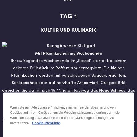
TAG 1
KULTUR UND KULINARIK
Mit Pfannkuchen ins Wochenende
Ihr aufregendes Wochenende im „Kessel“ startet bei einem
leckeren Frühstück im Poffers am Kernerplatz. Die kleinen
Pfannkuchen werden mit verschiedenen Saucen, Früchten,
Schlagsahne oder auf herzhafte Art serviert. Gut gestärkt
Neue Schloss
erreichen Sie dann nach 15 Minuten Fußweg das
, das
von den württembergischen Königen als spätbarocke Anlage
errichtet wurde und heute im Rahmen von Sonderführungen
Wenn Sie auf „Alle zulassen“ klicken, stimmen Sie der Speicherung von
besichtigt werden kann. Rund um das prächtige Schloss befindet
Cookies auf Ihrem Gerät zu, um die Websitenavigation zu verbessern, die
Websitenutzung zu analysieren und unsere Marketingbemühungen zu
der Schlossplatz
Musik-Pavillon
sich
und ein einladender Park mit
,
unterstützen.
Cookie-Richtlinie
Springbrunnen und Jubiläumssäule.