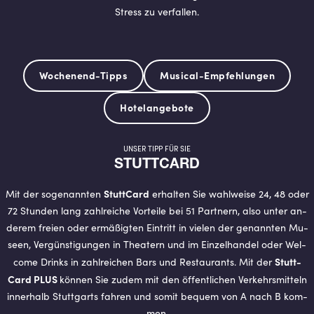
Stress zu verfallen.
Wochenend-Tipps
Musical-Empfehlungen
Hotelangebote
UNSER TIPP FÜR SIE
STUTT­CARD
Stutt­Card
Mit der so­ge­nann­ten
er­hal­ten Sie wahl­wei­se 24, 48 oder
72 Stun­den lang zahl­rei­che Vor­tei­le bei 51 Part­nern, also unter an­
de­rem frei­en oder er­mä­ßig­ten Ein­tritt in vie­len der ge­nann­ten Mu­
se­en, Ver­güns­ti­gun­gen in Thea­tern und im Ein­zel­han­del oder Wel­
Stutt­
co­me Drinks in zahl­rei­chen Bars und Re­stau­rants. Mit der
Card PLUS
kön­nen Sie zudem mit den öf­fent­li­chen Ver­kehrs­mit­teln
in­ner­halb Stutt­garts fah­ren und somit be­quem von A nach B kom­
men.