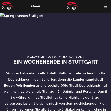
Direkt
Menü
Mei
zum
Kont
Inhalt
WILLKOMMEN IN DER SCHWABENHAUPTSTADT!
EIN WO­CHEN­EN­DE IN STUTT­GART
Stuttgart
Mit ihrer kulturellen Vielfalt stellt
viele andere Städte
Landeshauptstadt
Deutschlands in den Schatten, denn die
Baden-Württembergs
und sechstgrößte Stadt Deutschlands hat
weit mehr zu bieten als Stuttgart 21, Daimler und Porsche. Damit
Sie während Ihres Städtetrips keine Highlights der Stadt
verpassen, lassen Sie sich einfach von dem nachfolgenden Plan
führen – so lernen Sie alle Sehenswürdigkeiten kennen, ohne in