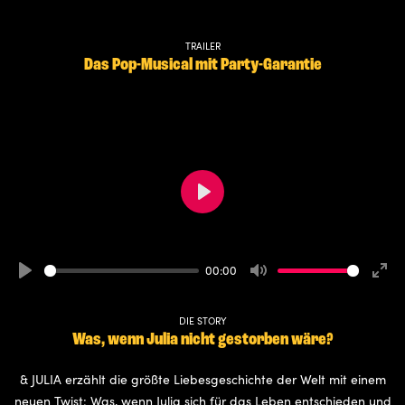
TRAILER
Das Pop-Musical mit Party-Garantie
Play
00:00
Play
Mute
Ente
full
DIE STORY
Was, wenn Julia nicht gestorben wäre?
& JULIA erzählt die größte Liebesgeschichte der Welt mit einem
neuen Twist: Was, wenn Julia sich für das Leben entschieden und