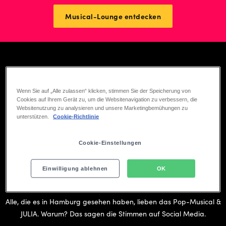
Musical-Lounge entdecken
Wenn Sie auf „Alle zulassen“ klicken, stimmen Sie der Speicherung von
Cookies auf Ihrem Gerät zu, um die Websitenavigation zu verbessern, die
Websitenutzung zu analysieren und unsere Marketingbemühungen zu
unterstützen.
Cookie-Richtlinie
Play
Cookie-Einstellungen
00:00
Play
Mute
Ente
Einwilligung ablehnen
OK
DIE COMMUNITY
full
Stimmen zu & JULIA - Das Pop-Musical
Alle, die es in Hamburg gesehen haben, lieben das Pop-Musical &
JULIA. Warum? Das sagen die Stimmen auf Social Media.