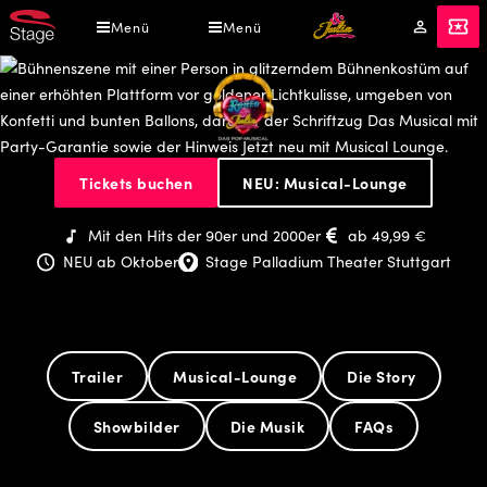
Direkt
Menü
Menü
Mein
Tickets
zum
Konto
Inhalt
&
Tickets buchen
NEU: Musical-Lounge
Julia
-
Mit den Hits der 90er und 2000er
ab 49,99 €
Das
NEU ab Oktober
Stage Palladium Theater Stuttgart
Pop
Musical
Trailer
Musical-Lounge
Die Story
Showbilder
Die Musik
FAQs