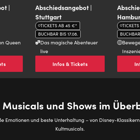
ot |
Abschiedsangebot |
Abschie
Stuttgart
Hambu
TICKETS AB 45 €*
TICKETS
BUCHBAR BIS 17.08.
BUCHBAR B
von Queen
Das magische Abenteuer
Bewege
live
Inszeni
ets
Infos & Tickets
In
e Musicals und Shows im Überb
e Emotionen und beste Unterhaltung – von Disney-Klassikern 
Kultmusicals.