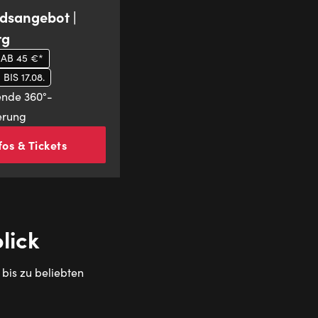
dsangebot |
rg
 AB 45 €*
IS 17.08.
nde 360°-
erung
fos & Tickets
lick
bis zu beliebten