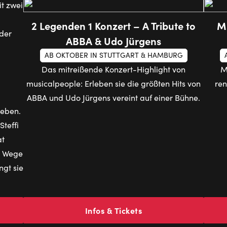
2 Legenden 1 Konzert – A Tribute to
Mu
ABBA & Udo Jürgens
AB OKTOBER IN STUTTGART & HAMBURG
Das mitreißende Konzert-Highlight von
M
musicalpeople: Erleben sie die größten Hits von
ren
ABBA und Udo Jürgens vereint auf einer Bühne.
Leben.
teffi
at
re Wege
ngt sie
Infos & Tickets