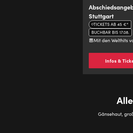
Abschiedsangeb
Stuttgart
TICKETS AB 45 €*
BUCHBAR BIS 17.08.
Mit den Welthits 
Infos & Tick
All
Gänsehaut, groß