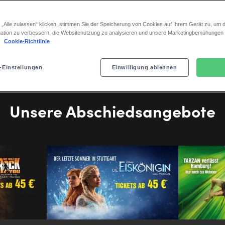
 „Alle zulassen“ klicken, stimmen Sie der Speicherung von Cookies auf Ihrem Gerät zu, um d
ation zu verbessern, die Websitenutzung zu analysieren und unsere Marketingbemühungen
.
Cookie-Richtlinie
-Einstellungen
Einwilligung ablehnen
Unsere Abschiedsangebote