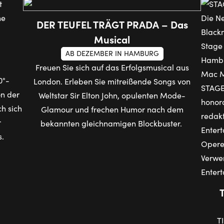
DER TEUFEL TRÄGT PRADA – Das
Musical
AB DEZEMBER IN HAMBURG
Freuen Sie sich auf das Erfolgsmusical aus
0°-
London. Erleben Sie mitreißende Songs von
on der
Weltstar Sir Elton John, opulenten Mode-
h sich
Glamour und frechen Humor nach dem
r
bekannten gleichnamigen Blockbuster.
s.
T