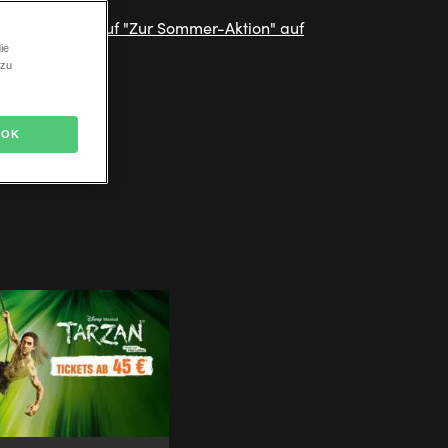
ie
 zu
OK