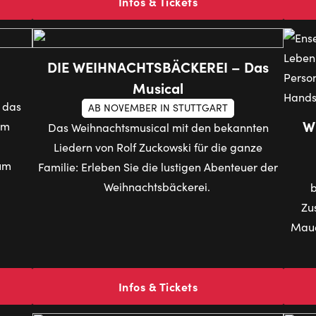
Infos & Tickets
DIE WEIHNACHTSBÄCKEREI – Das
Musical
t das
AB NOVEMBER IN STUTTGART
W
im
Das Weihnachtsmusical mit den bekannten
Liedern von Rolf Zuckowski für die ganze
zum
Familie: Erleben Sie die lustigen Abenteuer der
Weihnachtsbäckerei.
b
Zu
Maue
Infos & Tickets