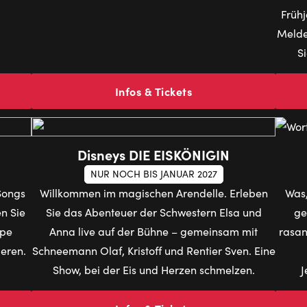
Frühj
Melde
S
Infos & Tickets
Disneys DIE EISKÖNIGIN
NUR NOCH BIS JANUAR 2027
Songs
Willkommen im magischen Arendelle. Erleben
Was,
n Sie
Sie das Abenteuer der Schwestern Elsa und
ge
ppe
Anna live auf der Bühne – gemeinsam mit
rasan
ieren.
Schneemann Olaf, Kristoff und Rentier Sven. Eine
Show, bei der Eis und Herzen schmelzen.
J