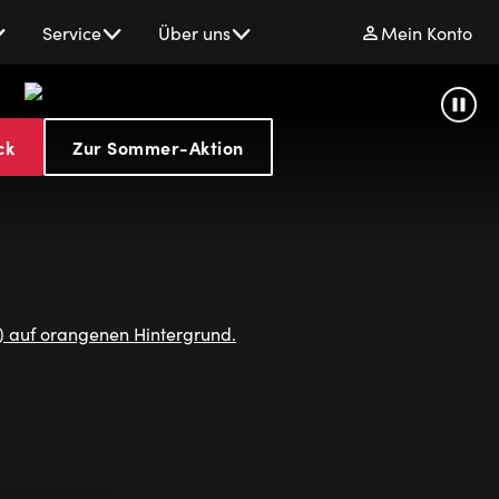
Service
Über uns
Mein Konto
Stage
Paus
ck
Zur Sommer-Aktion
Entertainmen
Musicals
&
Shows