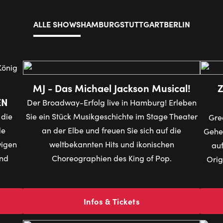
ALLE SHOWS
HAMBURG
STUTTGART
BERLIN
MJ - Das Michael Jackson Musical!
Z
EN
Der Broadway-Erfolg live in Hamburg! Erleben
 die
Sie ein Stück Musikgeschichte im Stage Theater
Grea
de
an der Elbe und freuen Sie sich auf die
Gehen
wigen
weltbekannten Hits und ikonischen
auf
und
Choreographien des King of Pop.
Orig
Infos & Tickets