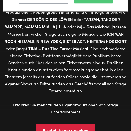
Stage verfügt international über ein Portfolio von rund 70
Produktionen. Neben großen internationalen Erfolgs-Shows wie
Disneys DER KÖNIG DER LÖWEN
TARZAN, TANZ DER
oder
VAMPIRE, MAMMA MIA!, & JULIA
MJ – Das Michael Jackson
oder
Musical
ICH WAR
, entwickelt Stage auch eigene Musicals wie
NOCH NIEMALS IN NEW YORK, SISTER ACT, HINTERM HORIZONT
TINA – Das Tina Turner Musical
oder jüngst
. Eine hochmoderne
eigene Ticketing-Plattform ermöglicht dem Publikum beste
Services auch über den reinen Ticketerwerb hinaus. Darüber
hinaus runden ein attraktives Veranstaltungsangebot in allen
Theatern jenseits der laufenden Stücke sowie die Lizenzvergabe
eigener Shows an Dritte runden das Geschäftsmodell von Stage
Entertainment ab.
Erfahren Sie mehr zu den Eigenproduktionen von Stage
Entertainement
Produktionen ansehen