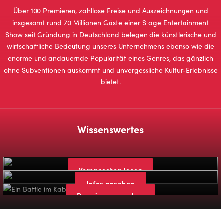
Über 100 Premieren, zahllose Preise und Auszeichnungen und
insgesamt rund 70 Millionen Gäste einer Stage Entertainment
Show seit Gründung in Deutschland belegen die künstlerische und
wirtschaftliche Bedeutung unseres Unternehmens ebenso wie die
enorme und andauernde Popularität eines Genres, das gänzlich
ohne Subventionen auskommt und unvergessliche Kultur-Erlebnisse
bietet.
Wissenswertes
Stage Qualitätsversprechen
Zahlen, Daten & Fakten
Versprechen lesen
Stage Premieren-Chronologie
Infos ansehen
Premieren ansehen