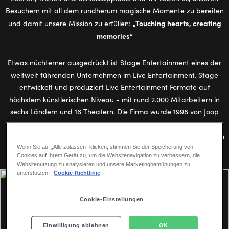
Besuchern mit all dem rundherum magische Momente zu bereiten
„Touching hearts, creating
und damit unsere Mission zu erfüllen:
memories“
Etwas nüchterner ausgedrückt ist Stage Entertainment eines der
weltweit führenden Unternehmen im Live Entertainment. Stage
entwickelt und produziert Live Entertainment Formate auf
höchstem künstlerischen Niveau - mit rund 2.000 Mitarbeitern in
sechs Ländern und 16 Theatern. Die Firma wurde 1998 von Joop
van den Ende in den Niederlanden gegründet. Seit 2018 ist das
US-amerikanische Medienunternehmen ADVANCE Eigentümer von
Wenn Sie auf „Alle zulassen“ klicken, stimmen Sie der Speicherung von
Stage Entertainment.
Cookies auf Ihrem Gerät zu, um die Websitenavigation zu verbessern, die
Websitenutzung zu analysieren und unsere Marketingbemühungen zu
unterstützen.
Cookie-Richtlinie
Cookie-Einstellungen
PORTFOLIO UND EIGENENTWICKLUNGEN
Einwilligung ablehnen
OK