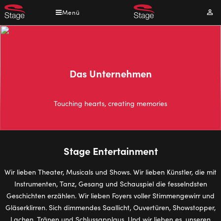
Direkt
Menü
Mei
zum
Kont
Inhalt
Das Unternehmen
Touching hearts, creating memories
Stage Entertainment
Wir lieben Theater, Musicals und Shows. Wir lieben Künstler, die mit
Instrumenten, Tanz, Gesang und Schauspiel die fesselndsten
Geschichten erzählen. Wir lieben Foyers voller Stimmengewirr und
Gläserklirren. Sich dimmendes Saallicht, Ouvertüren, Showstopper,
Lachen, Tränen und Schlussapplaus. Und wir lieben es, unseren