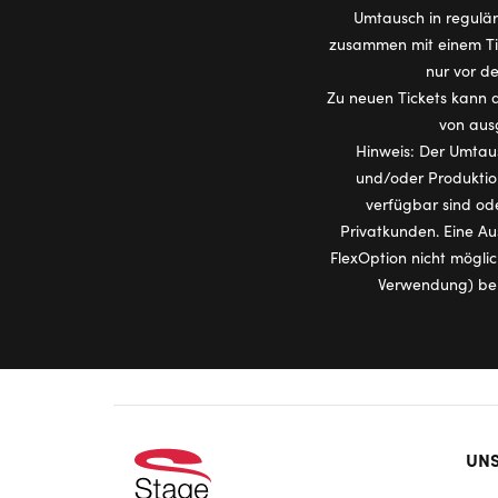
Umtausch in regulär 
zusammen mit einem Tic
nur vor de
Zu neuen Tickets kann d
von ausg
Hinweis: Der Umtaus
und/oder Produktion
verfügbar sind ode
Privatkunden. Eine Au
FlexOption nicht mögli
Verwendung) behä
Foo
UNS
doo