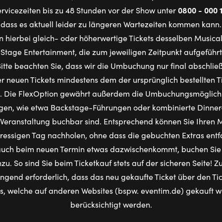
0800 - 000 
vicezeiten bis zu 48 Stunden vor der Show unter
dass es aktuell leider zu längeren Wartezeiten kommen kann.
n hierbei gleich- oder höherwertige Tickets desselben Musica
Stage Entertainment, die zum jeweiligen Zeitpunkt aufgefüh
Bitte beachten Sie, dass wir die Umbuchung nur final abschli
r neuen Tickets mindestens dem der ursprünglich bestellten Ti
t. Die FlexOption gewährt außerdem die Umbuchungsmöglichke
gen, wie etwa Backstage-Führungen oder kombinierte Dinner-
Veranstaltung buchbar sind. Entsprechend können Sie Ihren 
ressigen Tag nachholen, ohne dass die gebuchten Extras entfal
auch beim neuen Termin etwas dazwischenkommt, buchen Sie 
nzu. So sind Sie beim Ticketkauf stets auf der sicheren Seite!
ingend erforderlich, dass das neu gekaufte Ticket über den T
ts, welche auf anderen Websites (bspw. eventim.de) gekauft 
berücksichtigt werden.