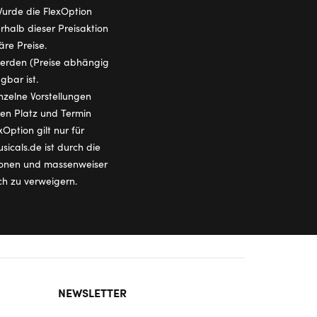
 Wurde die FlexOption
halb dieser Preisaktion
äre Preise.
 werden (Preise abhängig
gbar ist.
nzelne Vorstellungen
den Platz und Termin
Option gilt nur für
icals.de ist durch die
tionen und massenweiser
ch zu verweigern.
NEWSLETTER