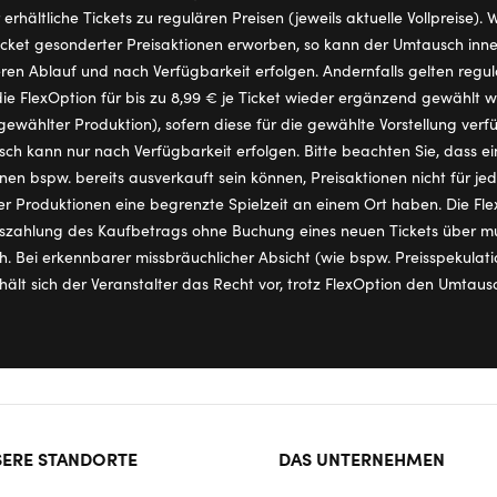
erhältliche Tickets zu regulären Preisen (jeweils aktuelle Vollpreise).
ket gesonderter Preisaktionen erworben, so kann der Umtausch inner
ren Ablauf und nach Verfügbarkeit erfolgen. Andernfalls gelten regul
ie FlexOption für bis zu 8,99 € je Ticket wieder ergänzend gewählt
ewählter Produktion), sofern diese für die gewählte Vorstellung verfü
ch kann nur nach Verfügbarkeit erfolgen. Bitte beachten Sie, dass ei
en bspw. bereits ausverkauft sein können, Preisaktionen nicht für je
r Produktionen eine begrenzte Spielzeit an einem Ort haben. Die Flex
szahlung des Kaufbetrags ohne Buchung eines neuen Tickets über mus
ch. Bei erkennbarer missbräuchlicher Absicht (wie bspw. Preisspekula
lt sich der Veranstalter das Recht vor, trotz FlexOption den Umtaus
ter
ERE STANDORTE
DAS UNTERNEHMEN
rmat