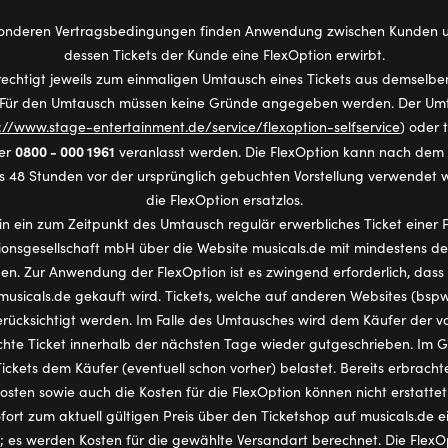
onderen Vertragsbedingungen finden Anwendung zwischen Kunden un
dessen Tickets der Kunde eine FlexOption erwirbt.
rechtigt jeweils zum einmaligen Umtausch eines Tickets aus demselb
 Für den Umtausch müssen keine Gründe angegeben werden. Der Umt
://www.stage-entertainment.de/service/flexoption-selfservice
) oder 
0800 - 000 1961
ter
veranlasst werden. Die FlexOption kann nach dem 
s 48 Stunden vor der ursprünglich gebuchten Vorstellung verwendet 
die FlexOption ersatzlos.
n ein zum Zeitpunkt des Umtausch regulär erwerbliches Ticket einer 
ionsgesellschaft mbH über die Website musicals.de mit mindestens d
n. Zur Anwendung der FlexOption ist es zwingend erforderlich, dass
musicals.de gekauft wird. Tickets, welche auf anderen Websites (bspw
rücksichtigt werden. Im Falle des Umtausches wird dem Käufer der vo
hte Ticket innerhalb der nächsten Tage wieder gutgeschrieben. Im 
ckets dem Käufer (eventuell schon vorher) belastet. Bereits erbrachte
osten sowie auch die Kosten für die FlexOption können nicht erstatte
fort zum aktuell gültigen Preis über den Ticketshop auf musicals.de
 es werden Kosten für die gewählte Versandart berechnet. Die FlexO