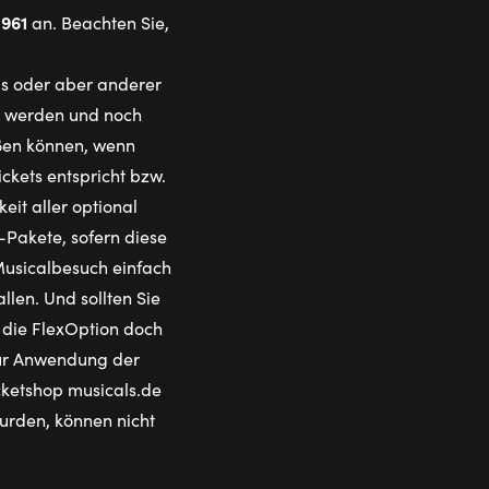
1961
an. Beachten Sie,
ls oder aber anderer
rt werden und noch
eßen können, wenn
ckets entspricht bzw.
it aller optional
Pakete, sofern diese
Musicalbesuch einfach
len. Und sollten Sie
die FlexOption doch
 Zur Anwendung der
icketshop musicals.de
wurden, können nicht