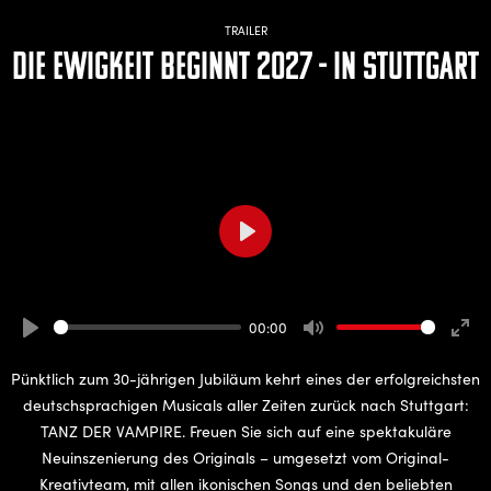
TRAILER
Die Ewigkeit beginnt 2027 - in Stuttgart
Play
00:00
Play
Mute
Ente
full
Pünktlich zum 30-jährigen Jubiläum kehrt eines der erfolgreichsten
deutschsprachigen Musicals aller Zeiten zurück nach Stuttgart:
TANZ DER VAMPIRE. Freuen Sie sich auf eine spektakuläre
Neuinszenierung des Originals – umgesetzt vom Original-
Kreativteam, mit allen ikonischen Songs und den beliebten