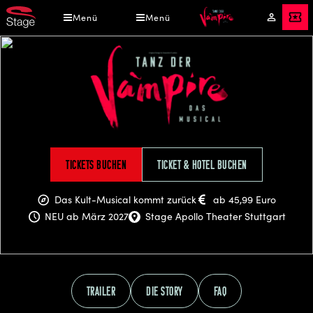
Direkt
Menü
Menü
Mein
Tickets
zum
Konto
Inhalt
Tanz
Tickets buchen
Ticket & Hotel buchen
der
Vampire
Das Kult-Musical kommt zurück
ab 45,99 Euro
NEU ab März 2027
Stage Apollo Theater Stuttgart
Trailer
Die Story
FAQ