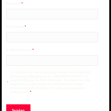
Vorname
*
Nachname
*
E-Mail Adresse
*
Ich stimme der Verarbeitung meiner Daten gemäß
Datenschutzhinweisen
zu. Außerdem möchte ich
regelmäßig per E-Mail Aktionen, Neuigkeiten und
Angebote zu den Musicals & Shows der Stage
Entertainment erhalten. Ich kann dies jederzeit
widerrufen.
*