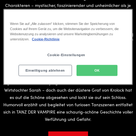
Charakteren – mystischer, faszinierender und unheimlicher als je
zuvor.
Wenn Sie auf „Alle zulassen“ klicken, stimmen Sie der Speicherung von
DIE STORY
Cookies auf Ihrem Gerät zu, um die Websitenavigation zu verbessern, die
Große Emotionen und schaurig-schöner
Websitenutzung zu analysieren und unsere Marketingbemühungen zu
unterstützen.
Cookie-Richtlinie
Humor
Cookie-Einstellungen
Auf der Suche nach Vampiren kommt der kauzige Forscher
Einwilligung ablehnen
OK
Professor Abronsius mitten in Transsilvanien dem Ziel seiner Reise
gefährlich nahe. Sein junger Assistent Alfred verliebt sich in die
Wirtstochter Sarah – doch auch der düstere Graf von Krolock hat
es auf die Schöne abgesehen und lockt sie auf sein Schloss.
Humorvoll erzählt und begleitet von furiosen Tanzszenen entfaltet
sich in TANZ DER VAMPIRE eine schaurig-schöne Geschichte voller
Verführung und Gefahr.