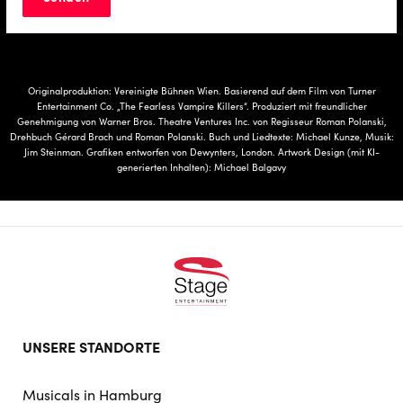
Originalproduktion: Vereinigte Bühnen Wien. Basierend auf dem Film von Turner
Entertainment Co. „The Fearless Vampire Killers“. Produziert mit freundlicher
Genehmigung von Warner Bros. Theatre Ventures Inc. von Regisseur Roman Polanski,
Drehbuch Gérard Brach und Roman Polanski. Buch und Liedtexte: Michael Kunze, Musik:
Jim Steinman. Grafiken entworfen von Dewynters, London. Artwork Design (mit KI-
generierten Inhalten): Michael Balgavy
Footer
UNSERE STANDORTE
doormat
navigation
Musicals in Hamburg