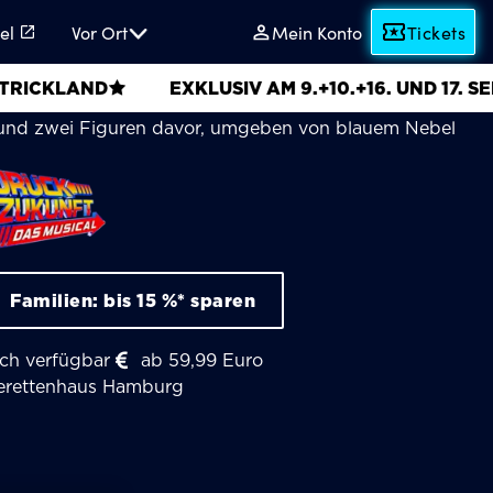
el
Vor Ort
Mein Konto
Tickets
D
EXKLUSIV AM 9.+10.+16. UND 17. SEPTEMBER**
Zurück
Familien: bis 15 %* sparen
in
ch verfügbar
ab 59,99 Euro
erettenhaus Hamburg
die