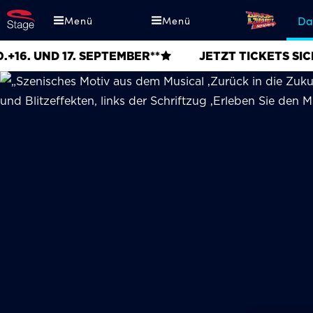
Direkt
Zurü
Da
Menü
Menü
zum
in
Inhalt
die
17. SEPTEMBER**
JETZT TICKETS SICHERN!
Zuku
-
Das
Musi