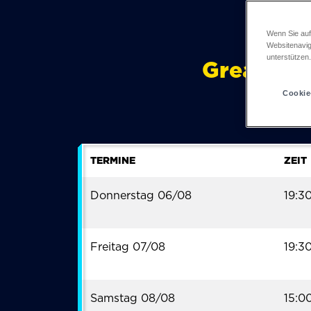
Wenn Sie auf
Websitenavig
unterstützen
Great Sco
Cookie
TERMINE
ZEIT
Donnerstag 06/08
19:3
Freitag 07/08
19:3
Samstag 08/08
15:0