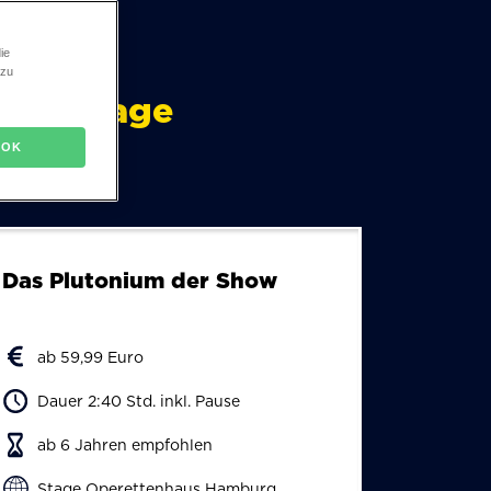
Zukunft
ie
-
 zu
l on Stage
Das
OK
Musical
Das Plutonium der Show
ab 59,99 Euro
Dauer 2:40 Std. inkl. Pause
ab 6 Jahren empfohlen
Stage Operettenhaus Hamburg