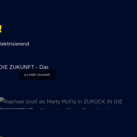
!
ektrisierend
(c) Matt Crockett
(c) Johan Persson