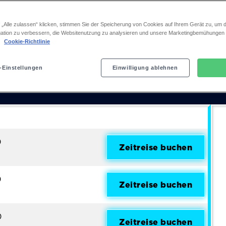
Trailer
Die Story
Die Show
 „Alle zulassen“ klicken, stimmen Sie der Speicherung von Cookies auf Ihrem Gerät zu, um d
ation zu verbessern, die Websitenutzung zu analysieren und unsere Marketingbemühungen
.
Cookie-Richtlinie
tt! Der Kult-Film als Musica
-Einstellungen
Einwilligung ablehnen
TICKETS
0
Zeitreise buchen
0
Zeitreise buchen
0
Zeitreise buchen