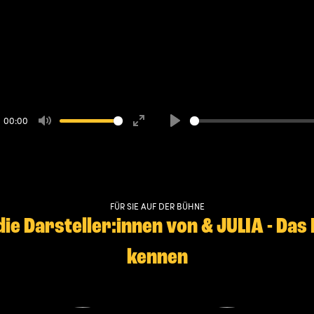
00:00
Mute
Enter
Play
fullscreen
FÜR SIE AUF DER BÜHNE
die Darsteller:innen von & JULIA - Das
kennen