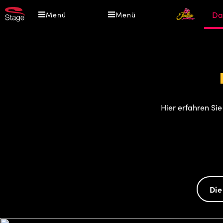
Direkt
&
Da
Menü
Menü
zum
Julia
Inhalt
-
Das
Pop
Musi
Hier erfahren Si
Die