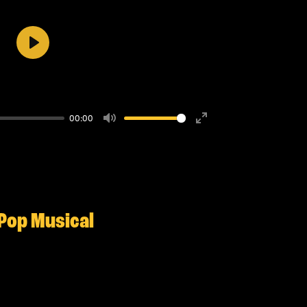
Play
00:00
Mute
Enter
fullscreen
 Pop Musical