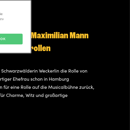
ie
 zu
AM SHAKESPEARE
rlin und Maximilian Mann
OK
ie Hauptrollen
 Schwarzwälderin Weckerlin die Rolle von
rtiger Ehefrau schon in Hamburg
n für eine Rolle auf die Musicalbühne zurück,
 für Charme, Witz und großartige
.