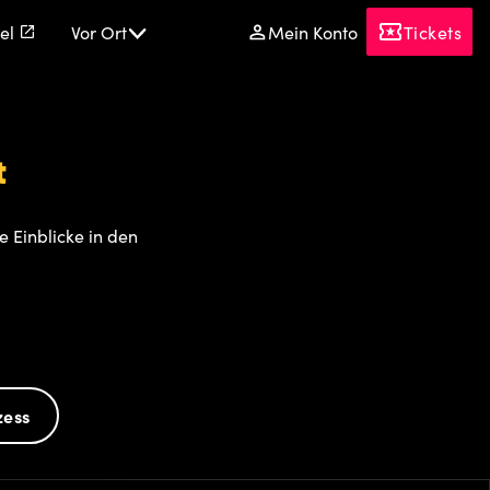
el
Vor Ort
Mein Konto
Tickets
t
 Einblicke in den
zess