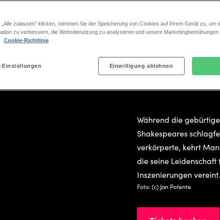
 „Alle zulassen“ klicken, stimmen Sie der Speicherung von Cookies auf Ihrem Gerät zu, um d
ation zu verbessern, die Websitenutzung zu analysieren und unsere Marketingbemühungen
.
Cookie-Richtlinie
ANNE HATHAWAY UND WILLI
Sabrina Wecke
-Einstellungen
Einwilligung ablehnen
übernehmen d
Während die gebürtige
Shakespeares schlagfe
verkörperte, kehrt Man
die seine Leidenschaft
Inszenierungen vereint
Foto: (c) Jan Potente