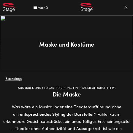
Direkt
Menü
Mei
zum
Kont
Inhalt
Maske und Kostüme
Pfadnavigation
Backstage
AUSDRUCK UND CHARAKTERGEBUNG EINES MUSICALDARSTELLERS
Die Maske
Was wäre ein Musical oder eine Theateraufführung ohne
entsprechendes Styling der Darsteller
ein
? Fahle, kaum
erkennbare Gesichtsausdrücke, ein unauffälliges Erscheinungsbild
– Theater ohne Authentizität und Aussagekraft ist wie ein