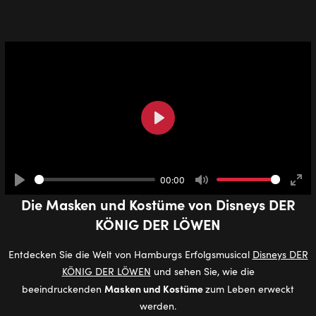
Play
00:00
Play
Mute
Ente
Die Mas­ken und Kos­tü­me von Dis­neys DER
full
KÖNIG DER LÖWEN
Entdecken Sie die Welt von Hamburgs Erfolgsmusical
Disneys DER
KÖNIG DER LÖWEN
und sehen Sie, wie die
Masken und Kostüme
beeindruckenden
zum Leben erweckt
werden.