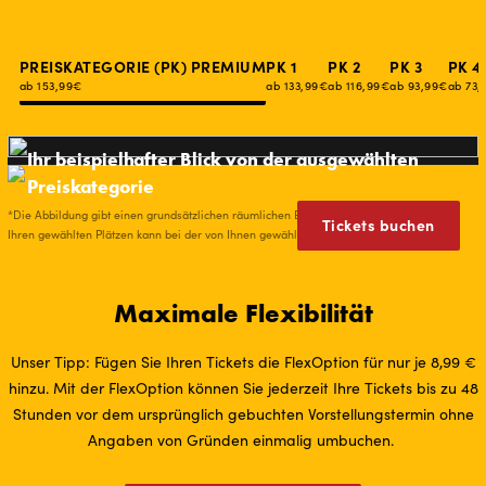
PREISKATEGORIE (PK) PREMIUM
PK 1
PK 2
PK 3
PK 4
ab 153,99€
ab 133,99€
ab 116,99€
ab 93,99€
ab 73,
Ihr beispielhafter Blick von der ausgewählten
Preiskategorie
*Die Abbildung gibt einen grundsätzlichen räumlichen Eindruck wieder. Die Sicht von
Tickets buchen
Ihren gewählten Plätzen kann bei der von Ihnen gewählten Veranstaltung abweichen.
Maximale Flexibilität
Unser Tipp: Fügen Sie Ihren Tickets die FlexOption für nur je 8,99 €
hinzu. Mit der FlexOption können Sie jederzeit Ihre Tickets bis zu 48
Stunden vor dem ursprünglich gebuchten Vorstellungstermin ohne
Angaben von Gründen einmalig umbuchen.