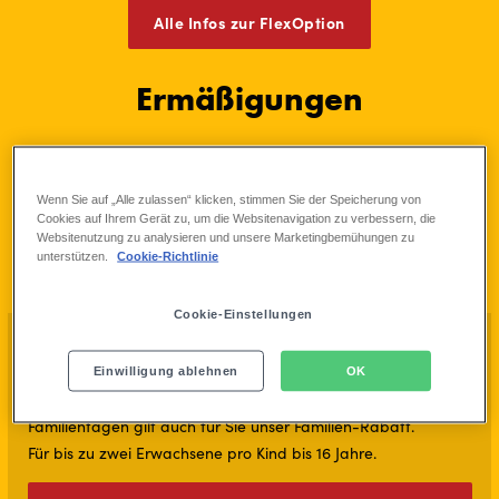
Alle Infos zur FlexOption
Ermäßigungen
ALLE
FAMILIEN
KINDER
SCHÜLER
SENIOREN
MENSCHEN MIT
Wenn Sie auf „Alle zulassen“ klicken, stimmen Sie der Speicherung von
BIS 16
BEHINDERUNGEN
Cookies auf Ihrem Gerät zu, um die Websitenavigation zu verbessern, die
JAHRE
Websitenutzung zu analysieren und unsere Marketingbemühungen zu
unterstützen.
Cookie-Richtlinie
Cookie-Einstellungen
Familientage
Einwilligung ablehnen
OK
BIS ZU 15 % RABATT**
Für alle Eltern, Geschwister und Verwandte – an
Familientagen gilt auch für Sie unser Familien-Rabatt.
Für bis zu zwei Erwachsene pro Kind bis 16 Jahre.