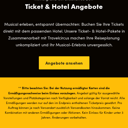
Ticket & Hotel Angebote
Musical erleben, entspannt übernachten: Buchen Sie Ihre Tickets
direkt mit dem passenden Hotel. Unsere Ticket- & Hotel-Pakete in
Zusammenarbeit mit Travelcircus machen Ihre Reiseplanung
unkompliziert und Ihr Musical-Erlebnis unvergesslich.
Angebote ansehen
Bitte beachten Sie: Bei der Nutzung ermäßigter Karten sind die
**
Ermäßigungsnachweise beim Einlass vorzulegen.
Angebot gültig für ausgewählte
Vorstellungen und Platzkategorien nach Verfügbarkeit und solange der Vorrat reicht. Alle
Ermäßigungen werden nur auf den im Endpreis enthaltenen Ticketpreis gewährt. Pro
Auftrag können je nach Versandart zusätzlich Versandkosten hinzukommen. Keine
Kombination mit anderen Ermäßigungen oder Aktionen. Kein Einlass für Kinder unter 3
Jahren. Änderungen vorbehalten.