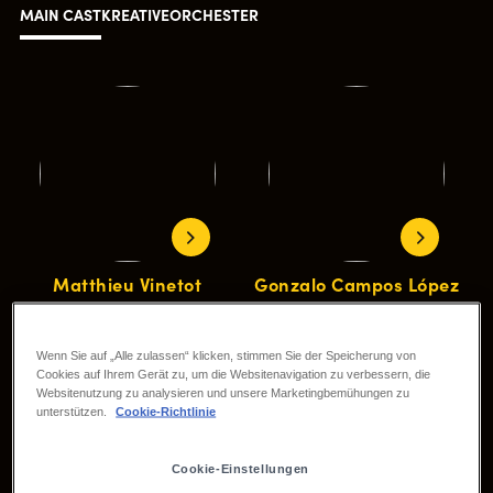
MAIN CAST
KREATIVE
ORCHESTER
Matthieu Vinetot
Gonzalo Campos López
Mufasa
Simba
Wenn Sie auf „Alle zulassen“ klicken, stimmen Sie der Speicherung von
Cookies auf Ihrem Gerät zu, um die Websitenavigation zu verbessern, die
Websitenutzung zu analysieren und unsere Marketingbemühungen zu
unterstützen.
Cookie-Richtlinie
Cookie-Einstellungen