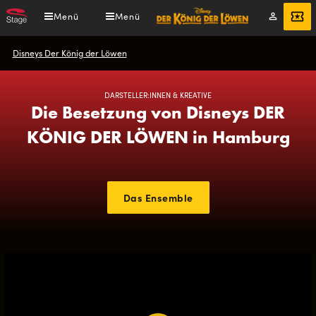
Direkt
Menü
Menü
Mein
Tickets
zum
Konto
Inhalt
Pfadnavigation
Disneys Der König der Löwen
DARSTELLER:INNEN & KREATIVE
Die Besetzung von Disneys DER
KÖNIG DER LÖWEN in Hamburg
Das Ensemble