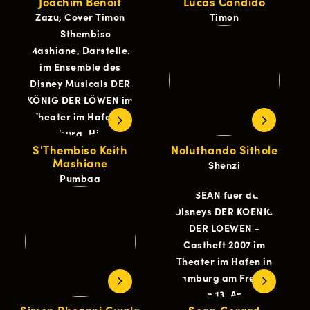
Joachim Benoit
Lucas Cândido
Zazu, Cover Timon
Timon
S'Thembiso Keith
Noluthando Sithole
Mashiane
Shenzi
Pumbaa