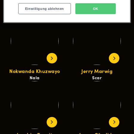
Bongiwe Malunga
Kayla Briana Pierce
Einwilligung ablehnen
OK
Rafiki
Sarabi
Nokwanda Khuzwayo
Jerry Marwig
Nala
Scar