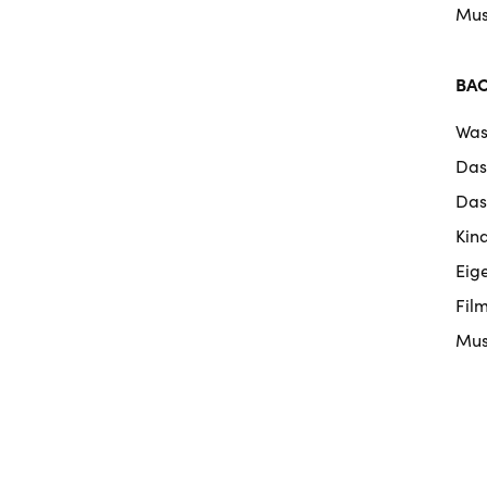
Mus
BA
Was
Das
Das
Kin
Eig
Fil
Mus