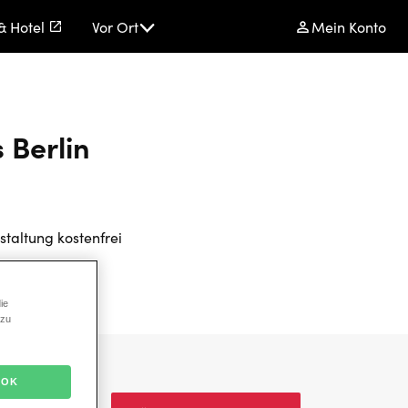
& Hotel
Vor Ort
Mein Konto
 Berlin
staltung kostenfrei
ie
 zu
OK