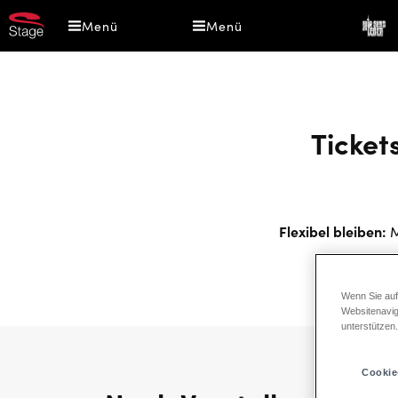
Direkt
Menü
Menü
zum
Inhalt
Ticket
Flexibel bleiben:
M
Wenn Sie auf
Websitenavig
unterstützen
Cookie