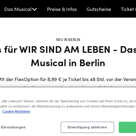
WIR
Das Musical
Preise & Infos
Gutscheine
Ticket 
SIND
AM
LEBEN
-
NEU IN BERLIN
s für WIR SIND AM LEBEN - Das
Das
Musical
Musical in Berlin
it der FlexOption für 8,99 € je Ticket bis 48 Std. vor der Veran
umbuchen – ganz ohne Angabe von Gründen.
 „Alle zulassen“ klicken, stimmen Sie der Speicherung von Cookies auf Ihrem Gerät zu, um d
ation zu verbessern, die Websitenutzung zu analysieren und unsere Marketingbemühungen
.
Cookie-Richtlinie
-Einstellungen
Einwilligung ablehnen