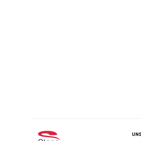
Foo
UNS