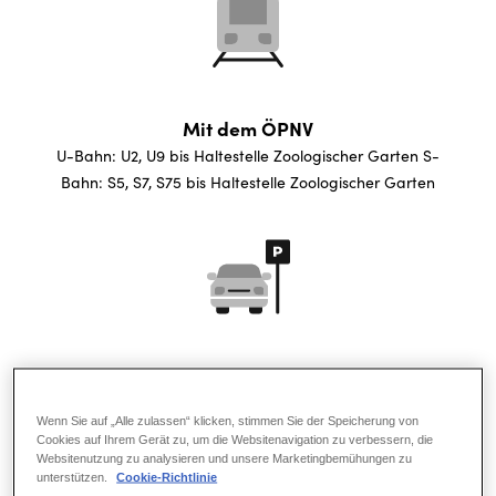
Mit dem ÖPNV
U-Bahn: U2, U9 bis Haltestelle Zoologischer Garten S-
Bahn: S5, S7, S75 bis Haltestelle Zoologischer Garten
Parken
Die kostenpflichtigen und behindertengerechten
Wenn Sie auf „Alle zulassen“ klicken, stimmen Sie der Speicherung von
Parkhäuser Neues Kranzler Eck und Parkhaus am Zoo
Cookies auf Ihrem Gerät zu, um die Websitenavigation zu verbessern, die
befinden sich in unmittelbarer Nähe.
Websitenutzung zu analysieren und unsere Marketingbemühungen zu
unterstützen.
Cookie-Richtlinie