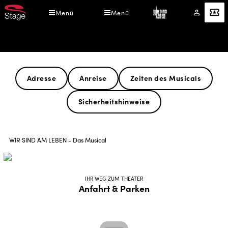
Direkt
Menü
Menü
Mein
Angebot
zum
Konto
Inhalt
Theater & Anfahrt
Adresse
Anreise
Zeiten des Musicals
Sicherheitshinweise
Pfadnavigation
WIR SIND AM LEBEN - Das Musical
IHR WEG ZUM THEATER
Anfahrt & Parken