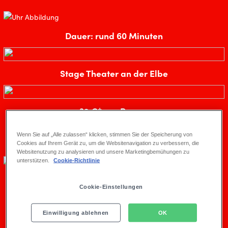
Dauer: rund 60 Minuten
Stage Theater an der Elbe
32 €* pro Person
inkl. Vorverkaufsgebühr
Wenn Sie auf „Alle zulassen“ klicken, stimmen Sie der Speicherung von
Cookies auf Ihrem Gerät zu, um die Websitenavigation zu verbessern, die
Websitenutzung zu analysieren und unsere Marketingbemühungen zu
unterstützen.
Cookie-Richtlinie
Cookie-Einstellungen
EXKLUSIVE EINBLICKE
Einwilligung ablehnen
OK
Entdecken Sie die Magie hinter dem Vorhang!