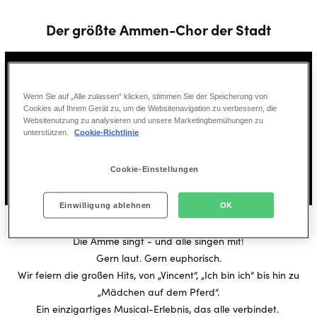
Der größte Ammen-Chor der Stadt
Wenn Sie auf „Alle zulassen“ klicken, stimmen Sie der Speicherung von
Cookies auf Ihrem Gerät zu, um die Websitenavigation zu verbessern, die
Websitenutzung zu analysieren und unsere Marketingbemühungen zu
unterstützen.
Cookie-Richtlinie
Play
Cookie-Einstellungen
00:00
Play
Mute
Ente
Einwilligung ablehnen
OK
full
Und so geht's:
Die Amme singt - und alle singen mit!
Gern laut. Gern euphorisch.
Wir feiern die großen Hits, von „Vincent“, „Ich bin ich“ bis hin zu
„Mädchen auf dem Pferd“.
Ein einzigartiges Musical-Erlebnis, das alle verbindet.