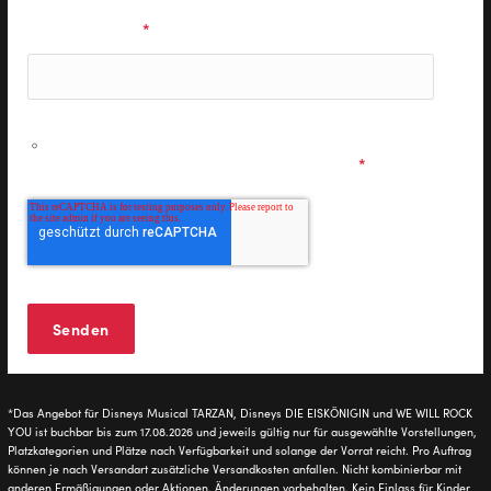
E-Mail Adresse
*
Ich möchte personalisierte Informationen zu den
Musicals & Shows der Stage Entertainment erhalten und
stimme den
Datenschutzbestimmungen
zu.
*
*Das Angebot für Disneys Musical TARZAN, Disneys DIE EISKÖNIGIN und WE WILL ROCK
YOU ist buchbar bis zum 17.08.2026 und jeweils gültig nur für ausgewählte Vorstellungen,
Platzkategorien und Plätze nach Verfügbarkeit und solange der Vorrat reicht. Pro Auftrag
können je nach Versandart zusätzliche Versandkosten anfallen. Nicht kombinierbar mit
anderen Ermäßigungen oder Aktionen. Änderungen vorbehalten. Kein Einlass für Kinder