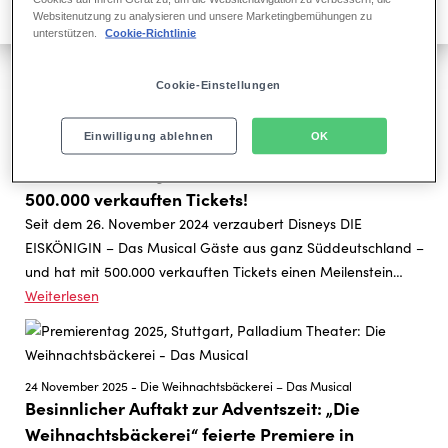
Websitenutzung zu analysieren und unsere Marketingbemühungen zu
unterstützen.
Cookie-Richtlinie
Cookie-Einstellungen
26 November 2025 - Disneys Die Eiskönigin
Einwilligung ablehnen
OK
Stuttgart feiert Erfolg von Disneys DIE
EISKÖNIGIN: Ein Jahr Musicalzauber mit über
500.000 verkauften Tickets!
Seit dem 26. November 2024 verzaubert Disneys DIE
EISKÖNIGIN – Das Musical Gäste aus ganz Süddeutschland –
und hat mit 500.000 verkauften Tickets einen Meilenstein
erreicht, der für sich spricht: Zum ersten Geburtstag feiert die
Weiterlesen
Show daher nicht nur ein Jahr voller Gänsehautmomente,
sondern auch die ungebrochene Begeisterung des
Publikums.&nbsp;
24 November 2025 - Die Weihnachtsbäckerei – Das Musical
Besinnlicher Auftakt zur Adventszeit: „Die
Weihnachtsbäckerei“ feierte Premiere in