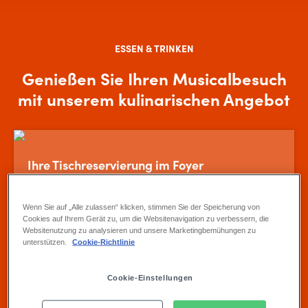
ESSEN & TRINKEN
Genießen Sie Ihren Musicalbesuch
mit unserem kulinarischen Angebot
Ihre Tischreservierung im Foyer
Für eine entspannte Pause
Wenn Sie auf „Alle zulassen“ klicken, stimmen Sie der Speicherung von
Cookies auf Ihrem Gerät zu, um die Websitenavigation zu verbessern, die
Bestellen und bezahlen Sie bereits vor der Show an der
Websitenutzung zu analysieren und unsere Marketingbemühungen zu
unterstützen.
Cookie-Richtlinie
Bar Ihre Pausenbewirtung.
Cookie-Einstellungen
Mehr erfahren