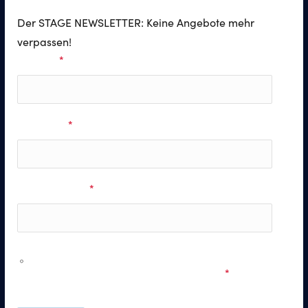
Der STAGE NEWSLETTER: Keine Angebote mehr
verpassen!
Vorname
*
Nachname
*
E-Mail Adresse
*
Ich möchte personalisierte Informationen zu den
Musicals & Shows der Stage Entertainment erhalten und
stimme den
Datenschutzbestimmungen
zu.
*