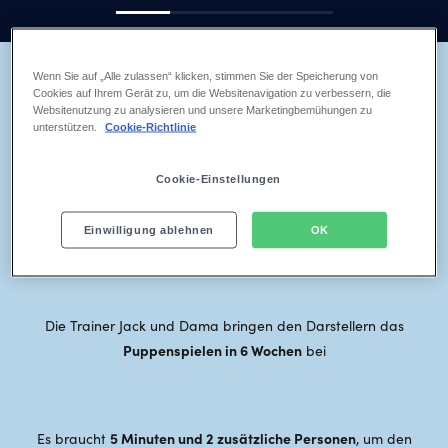
Wenn Sie auf „Alle zulassen“ klicken, stimmen Sie der Speicherung von
5 FAKTEN ZU UNSEREM SCHNEEMANN OLAF
Cookies auf Ihrem Gerät zu, um die Websitenavigation zu verbessern, die
Lernen Sie Olaf noch besser kennen
Websitenutzung zu analysieren und unsere Marketingbemühungen zu
unterstützen.
Cookie-Richtlinie
Cookie-Einstellungen
15 Kilogramm
Unsere Olaf-Puppe wiegt rund
Einwilligung ablehnen
OK
Kurz vor seinem Einsatz in Stuttgart gönnte Olaf sich einen kleinen
Beauty-Urlaub in den USA
Die Trainer Jack und Dama bringen den Darstellern das
Puppenspielen in 6 Wochen
bei
5 Minuten und 2 zusätzliche Personen
Es braucht
, um den