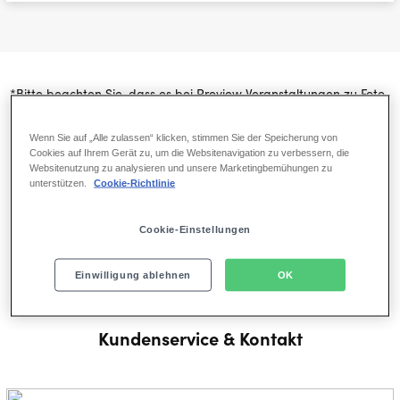
*Bitte beachten Sie, dass es bei Preview Veranstaltungen zu Foto-
und Videoaufzeichnungen im Theater kommen kann. Sollte Ihre
Show davon betroffen sein, informieren wir Sie hierüber in einem
Wenn Sie auf „Alle zulassen“ klicken, stimmen Sie der Speicherung von
Cookies auf Ihrem Gerät zu, um die Websitenavigation zu verbessern, die
gesonderten Vorbesuchsmailing. Die ausführliche
Websitenutzung zu analysieren und unsere Marketingbemühungen zu
Datenschutzbestimmung finden Sie
hier
.
unterstützen.
Cookie-Richtlinie
**Bitte beachten Sie, dass es bei der Premiere zu Foto- und
Cookie-Einstellungen
Videoaufzeichnungen für Werbe- und
Kommunikationsmaßnahmen von Stage Entertainment kommen
Einwilligung ablehnen
OK
wird. Die ausführliche Datenschutzbestimmung finden Sie
hier
Kundenservice & Kontakt