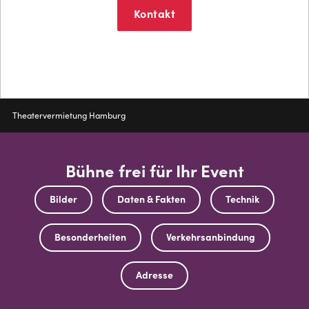
Kontakt
Mehr erfahren
Pfadnavigation
Theatervermietung Hamburg
Bühne frei für Ihr Event
Bilder
Daten & Fakten
Technik
Besonderheiten
Verkehrsanbindung
Adresse