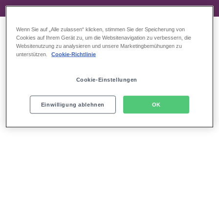
Wenn Sie auf „Alle zulassen“ klicken, stimmen Sie der Speicherung von
Cookies auf Ihrem Gerät zu, um die Websitenavigation zu verbessern, die
Websitenutzung zu analysieren und unsere Marketingbemühungen zu
unterstützen.
Cookie-Richtlinie
Cookie-Einstellungen
Einwilligung ablehnen
OK
Das bekommen Sie nur bei uns:
Einzigartiger Rahmen für Ihr Event
Zentrale Hafenlage
Außergewöhnlicher Blick auf Hamburgs Skyline
Moderner Theatersaal mit 2.030 Sitzplätzen
Offenes Foyer über 3 Ebenen
Skyline Restaurant mit Panorama-Blick