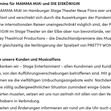
rmine für MAMMA MIA! und DIE EISKÖNIGIN
AMMA MIA! im Hamburger Stage Theater Neue Flora war ursp
lant und verschiebt sich durch die Auswirkungen der Pandemi
ne internationalen Reisen uneingeschränkt möglich sind, der P
GIN im Stage Theater an der Elbe aber nun bevorstünde, versc
ey Theatrical Productions - die Deutschlandpremiere des Mus
ht gleichzeitig die Verlängerung der Spielzeit von PRETTY W
e unsere Kunden und Musicalfans
anken wir - Stage Entertainment - allen Kundinnen und Kunde
, von den Aufführungsverschiebungen betroffenen sind. Mit 
hmen sie die vielfältigen Umbuchungsangebote wahr. Nachde
lle völlig außergewöhnlichen Situation zumindest einige Gäste
rten mussten, setzen wir uns nun zeitnah mit allen von den V
nhabern in Verbindung.
keiten und Änderungen informieren wir rund um die Uhr auch 