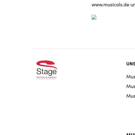
www.musicals.de un
Foo
UNS
doo
Mus
nav
Musi
Musi
MUS