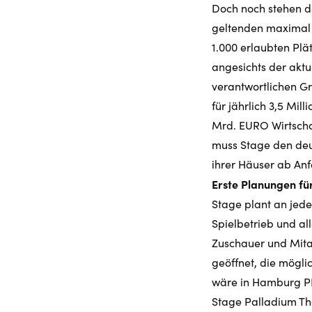
Doch noch stehen d
geltenden maximal z
1.000 erlaubten Plä
angesichts der aktue
verantwortlichen G
für jährlich 3,5 Mil
Mrd. EURO Wirtschaf
muss Stage den deu
ihrer Häuser ab Anf
Erste Planungen 
Stage plant an jed
Spielbetrieb und a
Zuschauer und Mitar
geöffnet, die möglic
wäre in Hamburg P
Stage Palladium Th