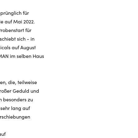
rünglich für
e auf Mai 2022.
robenstart für
hiebt sich - in
icals auf August
OMAN im selben Haus
n, die, teilweise
großer Geduld und
m besonders zu
 sehr lang auf
erschiebungen
auf