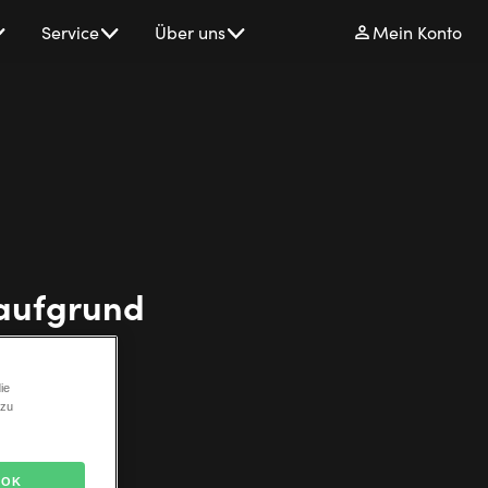
Service
Über uns
Mein Konto
 aufgrund
1
ie
 zu
OK