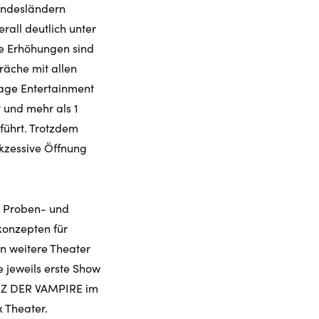
undesländern
all deutlich unter
te Erhöhungen sind
präche mit allen
tage Entertainment
t und mehr als 1
eführt. Trotzdem
kzessive Öffnung
n Proben- und
konzepten für
en weitere Theater
e jeweils erste Show
ANZ DER VAMPIRE im
 Theater.