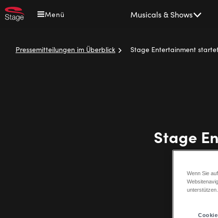
Direkt
Main
Musicals & Shows
Menü
zum
navigation
Inhalt
Pressemitteilungen im Überblick
Stage Entertainment starte
Pfadnavigation
Stage En
Wenn Sie auf
Websitenavig
unterstützen
Cookie