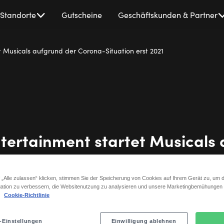
Standorte
Gutscheine
Geschäftskunden & Partner
t Musicals aufgrund der Corona-Situation erst 2021
tertainment startet Musicals
der Corona-Situation erst 202
 „Alle zulassen“ klicken, stimmen Sie der Speicherung von Cookies auf Ihrem Gerät zu, um d
ation zu verbessern, die Websitenutzung zu analysieren und unsere Marketingbemühungen
.
Cookie-Richtlinie
Stage Entertainment
•
6 Oktober 2020
-Einstellungen
Einwilligung ablehnen