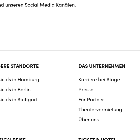
d unseren Social Media Kanälen.
ter
ERE STANDORTE
DAS UNTERNEHMEN
rmat
icals in Hamburg
Karriere bei Stage
igation
cals in Berlin
Presse
cals in Stuttgart
Für Partner
Theatervermietung
Über uns
ICALREISE
TICKET & HOTEL