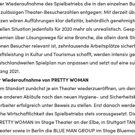
er Wiederaufnahme des Spielbetriebs die in den einzelnen B
ulässigen Theater-Besucherzahlen entgegen: Mit derzeit über
tzen wären Aufführungen klar defizitär, behördlich genehmig
llen Situation jedenfalls für 2020 mehr als unrealistisch. Ges
remien über Lösungswege für eine Branche, die allein dank S
lionen Besucher relevant ist, zehntausende Arbeitsplätze sicher
tsleistung in Kultur und Tourismus schafft, werden intensiv g
tschlandweiten Spielplan nun anpassen und setzt auf eine su
ang 2021.
für Wiederaufnahme von PRETTY WOMAN
em Standort zunächst je ein Theater wiederzueröffnen, um de
lle anderen Abläufe nach den neuen Hygiene- und Sicherheits
beiter erfolgreich unter Beweis zu stellen. Erst danach werd
he Wirtschaftlichkeit des Spielbetriebs stets vorausgesetzt. Di
RETTY WOMAN im Stage Theater an der Elbe, in Stuttgart T
eater sowie in Berlin die BLUE MAN GROUP im Stage Bluemax