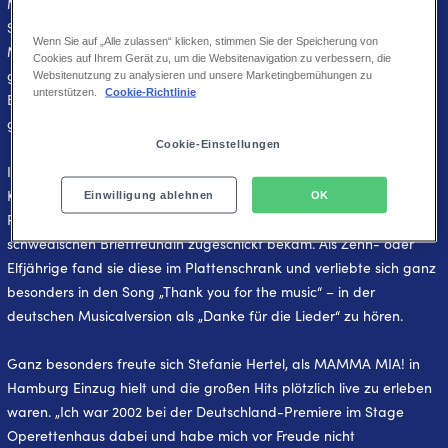
Mit der Rolle im erfolgreichen Musical MAMMA MIA! geht für
Stefanie Hertel ein langgehegter Traum in Erfüllung. „MAMMA
Wenn Sie auf „Alle zulassen“ klicken, stimmen Sie der Speicherung von
MIA! ist für mich das Nonplusultra, schon deshalb, weil ich der
Cookies auf Ihrem Gerät zu, um die Websitenavigation zu verbessern, die
größte ABBA-Fan bin“, erklärt die Sängerin, die eine große
Websitenutzung zu analysieren und unsere Marketingbemühungen zu
unterstützen.
Cookie-Richtlinie
Bewunderin des Musicals ist und die Show schon mehrfach
gesehen hat.
Cookie-Einstellungen
Ihre Begeisterung für die schwedische Popband geht bis in ihre
Kindheit zurück. Zum ABBA-Fan wurde Stefanie Hertel durch die
Einwilligung ablehnen
OK
Plattensammlung ihrer Mutter, die die Musik von einer
schwedischen Brieffreundin zugeschickt bekam. Als Zehn- oder
Elfjährige fand sie diese im Plattenschrank und verliebte sich ganz
besonders in den Song „Thank you for the music“ – in der
deutschen Musicalversion als „Danke für die Lieder“ zu hören.
Ganz besonders freute sich Stefanie Hertel, als MAMMA MIA! in
Hamburg Einzug hielt und die großen Hits plötzlich live zu erleben
waren. „Ich war 2002 bei der Deutschland-Premiere im Stage
Operettenhaus dabei und habe mich vor Freude nicht