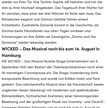
wieder vor ihrer Tür. Ihre Tochter Sophie will heiraten und hat die
drei zu ihrer Hochzeit eingeladen. Das Tagebuch ihrer Mutter hat
ihr verraten, dass einer der drei Männer ihr Vater sein muss. Das
Rätselraten beginnt und Donnas Gefühle fahren erneut
Achterbahn. Zusätzliche Dynamik kommt in die Geschichte, als
Donnas beste Freundinnen aus alten Tagen anreisen und
Erinnerungen an ihre Zeiten als Gesangstrio „Donna and the
Dynamos“ wieder lebendig werden.
WICKED – Das Musical noch bis zum 14. August in
Hamburg
Mit WICKED – Das Musical läutete Stage Entertainment am 5.
September 2021 den Restart der Theaterproduktionen nach einer
18-monatigen Coronapause ein. Die Stage-Inszenierung fand
europaweite Beachtung und wurde von Kritiker:innen und Fans
gefeiert. Das märchenhafte Musical über die Freundschaft zweier
ungleicher Hexen überzeugt mit modernen und spektakulären
Bühnenbildern, fantastischen Kostümen, einer hervorragenden
Besetzung und der großartigen Musik von Grammy- und Oscar©-
Gewinner Stephen Schwartz und ist noch bis zum 14. August im