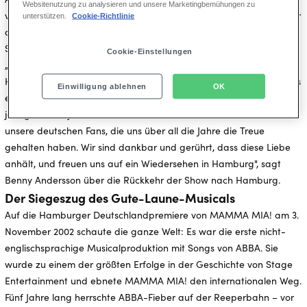
Websitenutzung zu analysieren und unsere Marketingbemühungen zu
verkauften Einheiten in Deutschland Platinstatus. Und auch mit der
unterstützen.
Cookie-Richtlinie
am 27. Mai in London startenden ABBA-Avatar-Show sind die vier
Schwed:innen wieder in aller Munde.
Cookie-Einstellungen
„Es ist sehr aufregend, MAMMA MIA! in diesem Jahr wieder nach
Hamburg zu bringen – 20 Jahre nach der triumphalen Premiere als
Einwilligung ablehnen
OK
erste nicht-englischsprachige Produktion und zu unserem 50-
jährigen Bandjubiläum. Wir sehen es ein bisschen als Geschenk für
unsere deutschen Fans, die uns über all die Jahre die Treue
gehalten haben. Wir sind dankbar und gerührt, dass diese Liebe
anhält, und freuen uns auf ein Wiedersehen in Hamburg", sagt
Benny Andersson über die Rückkehr der Show nach Hamburg.
Der Siegeszug des Gute-Laune-Musicals
Auf die Hamburger Deutschlandpremiere von MAMMA MIA! am 3.
November 2002 schaute die ganze Welt: Es war die erste nicht-
englischsprachige Musicalproduktion mit Songs von ABBA. Sie
wurde zu einem der größten Erfolge in der Geschichte von Stage
Entertainment und ebnete MAMMA MIA! den internationalen Weg.
Fünf Jahre lang herrschte ABBA-Fieber auf der Reeperbahn – vor