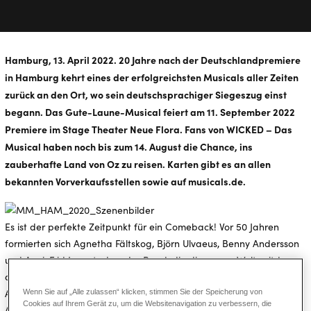
Hamburg, 13. April 2022. 20 Jahre nach der Deutschlandpremiere
in Hamburg kehrt eines der erfolgreichsten Musicals aller Zeiten
zurück an den Ort, wo sein deutschsprachiger Siegeszug einst
begann. Das Gute-Laune-Musical feiert am 11. September 2022
Premiere im Stage Theater Neue Flora. Fans von WICKED – Das
Musical haben noch bis zum 14. August die Chance, ins
zauberhafte Land von Oz zu reisen. Karten gibt es an allen
bekannten Vorverkaufsstellen sowie auf musicals.de.
Es ist der perfekte Zeitpunkt für ein Comeback! Vor 50 Jahren
formierten sich Agnetha Fältskog, Björn Ulvaeus, Benny Andersson
und Anni-Frid Lyngstad zu der Band, die die ganze Welt seitdem
als ABBA kennt. Mit ihrem aktuellen Album „Voyage“ erreichte
ABBA seine achte Nummer-eins-Platzierung in den deutschen
Wenn Sie auf „Alle zulassen“ klicken, stimmen Sie der Speicherung von
Cookies auf Ihrem Gerät zu, um die Websitenavigation zu verbessern, die
Albumcharts und erreichte nach einer Woche mit über 200.000