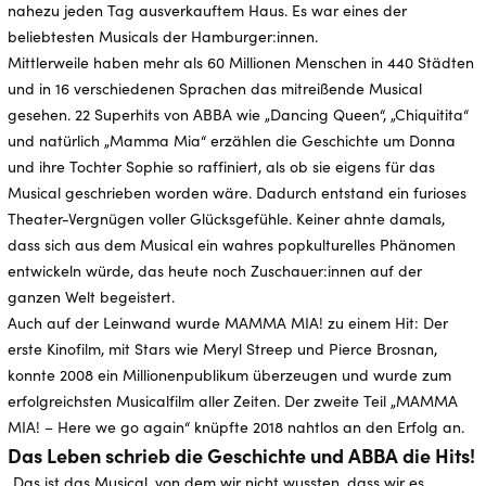
nahezu jeden Tag ausverkauftem Haus. Es war eines der
beliebtesten Musicals der Hamburger:innen.
Mittlerweile haben mehr als 60 Millionen Menschen in 440 Städten
und in 16 verschiedenen Sprachen das mitreißende Musical
gesehen. 22 Superhits von ABBA wie „Dancing Queen“, „Chiquitita“
und natürlich „Mamma Mia“ erzählen die Geschichte um Donna
und ihre Tochter Sophie so raffiniert, als ob sie eigens für das
Musical geschrieben worden wäre. Dadurch entstand ein furioses
Theater-Vergnügen voller Glücksgefühle. Keiner ahnte damals,
dass sich aus dem Musical ein wahres popkulturelles Phänomen
entwickeln würde, das heute noch Zuschauer:innen auf der
ganzen Welt begeistert.
Auch auf der Leinwand wurde MAMMA MIA! zu einem Hit: Der
erste Kinofilm, mit Stars wie Meryl Streep und Pierce Brosnan,
konnte 2008 ein Millionenpublikum überzeugen und wurde zum
erfolgreichsten Musicalfilm aller Zeiten. Der zweite Teil „MAMMA
MIA! – Here we go again“ knüpfte 2018 nahtlos an den Erfolg an.
Das Leben schrieb die Geschichte und ABBA die Hits!
„Das ist das Musical, von dem wir nicht wussten, dass wir es