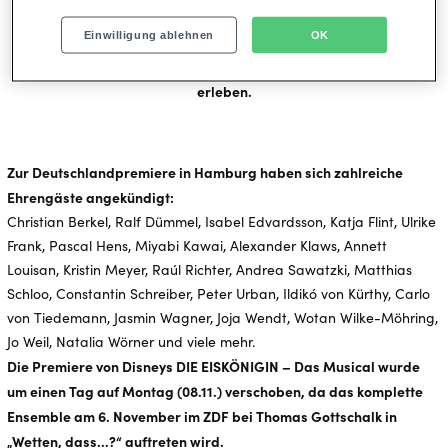
ausgezeichneter Musik wie dem berühmten Hit „Lass jetzt los“
Einwilligung ablehnen
OK
(„Let It Go“). In den Hauptrollen sind unter anderem Celena
Pieper als Anna und Musicalstar Sabrina Weckerlin als Elsa zu
erleben.
Zur Deutschlandpremiere in Hamburg haben sich zahlreiche
Ehrengäste angekündigt:
Christian Berkel, Ralf Dümmel, Isabel Edvardsson, Katja Flint, Ulrike
Frank, Pascal Hens, Miyabi Kawai, Alexander Klaws, Annett
Louisan, Kristin Meyer, Raúl Richter, Andrea Sawatzki, Matthias
Schloo, Constantin Schreiber, Peter Urban, Ildikó von Kürthy, Carlo
von Tiedemann, Jasmin Wagner, Joja Wendt, Wotan Wilke-Möhring,
Jo Weil, Natalia Wörner und viele mehr.
Die Premiere von Disneys DIE EISKÖNIGIN – Das Musical wurde
um einen Tag auf Montag (08.11.) verschoben, da das komplette
Ensemble am 6. November im ZDF bei Thomas Gottschalk in
„Wetten, dass...?“ auftreten wird.