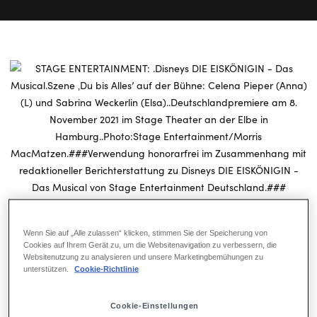
Endlich wieder eine große Musicalpremiere in Hamburg:
Disneys DIE EISKÖNIGIN – Das Musical startet am Montag, 08.
Wenn Sie auf „Alle zulassen“ klicken, stimmen Sie der Speicherung von
November im Stage Theater an der Elbe. Die Vorstellung –
Cookies auf Ihrem Gerät zu, um die Websitenavigation zu verbessern, die
darunter zahlreiche prominente Ehrengäste s.u. - beginnt um 19
Websitenutzung zu analysieren und unsere Marketingbemühungen zu
unterstützen.
Cookie-Richtlinie
Uhr. Das Publikum erwartet das fantastisches Musical-
Abenteuer um die zwei Schwestern Anna und Else in einer
Cookie-Einstellungen
faszinierenden Winterwelt, mit magischen Effekten zu vielfach