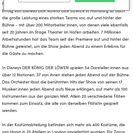
Millionen Zuschauer für 525 Runden um die Erde reichen. Der
Erfolg von Disneys DER KÖNIG DER LÖWEN in Hamburg ist auch
die große Leistung eines starken Teams vor, auf und hinter der
Bühne - mit über 200 Mitarbeiter:innen, von denen viele ebenfalls
seit 20 Jahren im Stage Theater im Hafen arbeiten. 7 Millionen
Arbeitsstunden hat das Team seit der Premiere auf und hinter der
Bühne geleistet, um die Show jeden Abend zu einem Erlebnis für
die Gäste zu machen.
In Disneys DER KÖNIG DER LÖWEN spielen 54 Darsteller:innen aus
über 12 Nationen. 37 von ihnen stehen jeden Abend auf der Bühne.
Das Orchester lässt die berühmten Hits der Show von seinen 17
Musiker:innen jeden Abend aufs Neue erklingen, auf mehr als 100
Instrumenten aus der ganzen Welt. Allein 20 verschiedene Flöten
kommen zum Einsatz, die alle von derselben Flötistin gespielt
werden.
In der Kostümabteilung befinden sich mehr als 400 Kostüme, die
von Hand in 25 Ateliers in London angefertigt wurden. Für Zazus