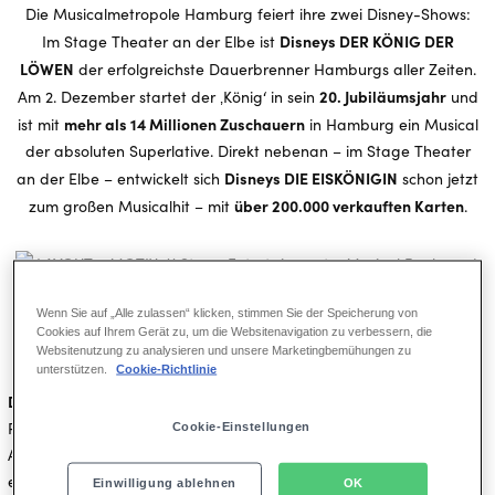
Die Musicalmetropole Hamburg feiert ihre zwei Disney-Shows:
Disneys DER KÖNIG DER
Im Stage Theater an der Elbe ist
LÖWEN
der erfolgreichste Dauerbrenner Hamburgs aller Zeiten.
20. Jubiläumsjahr
Am 2. Dezember startet der ‚König‘ in sein
und
mehr als 14 Millionen Zuschauern
ist mit
in Hamburg ein Musical
der absoluten Superlative. Direkt nebenan – im Stage Theater
Disneys DIE EISKÖNIGIN
an der Elbe – entwickelt sich
schon jetzt
über 200.000 verkauften Karten
zum großen Musicalhit – mit
.
Wenn Sie auf „Alle zulassen“ klicken, stimmen Sie der Speicherung von
Cookies auf Ihrem Gerät zu, um die Websitenavigation zu verbessern, die
Websitenutzung zu analysieren und unsere Marketingbemühungen zu
unterstützen.
Cookie-Richtlinie
Disneys DER KÖNIG DER LÖWEN
ist seit 20 Jahren ein wahrer
Publikumsmagnet und eines der größten kultur-touristischen
Cookie-Einstellungen
Aushängeschilder. Kein anderes Hamburger Musical war je
erfolgreicher. Hand in Hand würde die Reihe der mehr als 14
Einwilligung ablehnen
OK