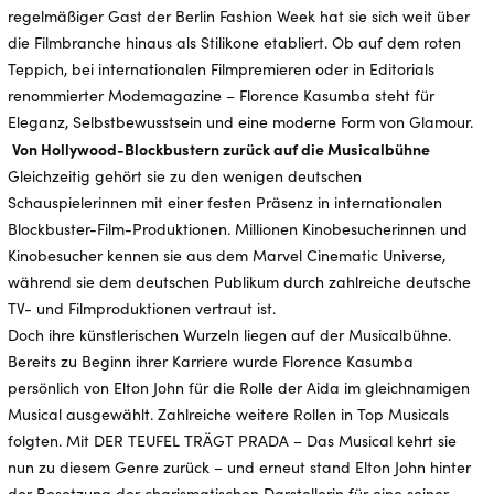
regelmäßiger Gast der Berlin Fashion Week hat sie sich weit über
die Filmbranche hinaus als Stilikone etabliert. Ob auf dem roten
Teppich, bei internationalen Filmpremieren oder in Editorials
renommierter Modemagazine – Florence Kasumba steht für
Eleganz, Selbstbewusstsein und eine moderne Form von Glamour.
Von Hollywood-Blockbustern zurück auf die Musicalbühne
Gleichzeitig gehört sie zu den wenigen deutschen
Schauspielerinnen mit einer festen Präsenz in internationalen
Blockbuster-Film-Produktionen. Millionen Kinobesucherinnen und
Kinobesucher kennen sie aus dem Marvel Cinematic Universe,
während sie dem deutschen Publikum durch zahlreiche deutsche
TV- und Filmproduktionen vertraut ist.
Doch ihre künstlerischen Wurzeln liegen auf der Musicalbühne.
Bereits zu Beginn ihrer Karriere wurde Florence Kasumba
persönlich von Elton John für die Rolle der Aida im gleichnamigen
Musical ausgewählt. Zahlreiche weitere Rollen in Top Musicals
folgten. Mit DER TEUFEL TRÄGT PRADA – Das Musical kehrt sie
nun zu diesem Genre zurück – und erneut stand Elton John hinter
der Besetzung der charismatischen Darstellerin für eine seiner