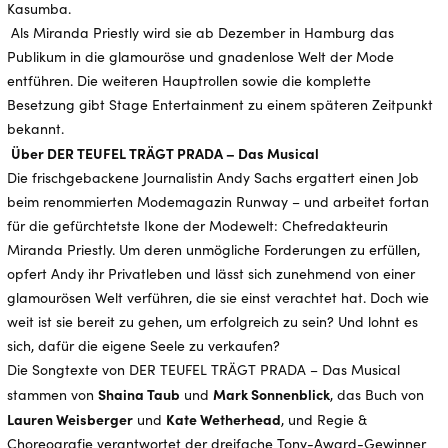
Kasumba.
Als Miranda Priestly wird sie ab Dezember in Hamburg das
Publikum in die glamouröse und gnadenlose Welt der Mode
entführen. Die weiteren Hauptrollen sowie die komplette
Besetzung gibt Stage Entertainment zu einem späteren Zeitpunkt
bekannt.
Über DER TEUFEL TRÄGT PRADA – Das Musical
Die frischgebackene Journalistin Andy Sachs ergattert einen Job
beim renommierten Modemagazin Runway – und arbeitet fortan
für die gefürchtetste Ikone der Modewelt: Chefredakteurin
Miranda Priestly. Um deren unmögliche Forderungen zu erfüllen,
opfert Andy ihr Privatleben und lässt sich zunehmend von einer
glamourösen Welt verführen, die sie einst verachtet hat. Doch wie
weit ist sie bereit zu gehen, um erfolgreich zu sein? Und lohnt es
sich, dafür die eigene Seele zu verkaufen?
Die Songtexte von DER TEUFEL TRÄGT PRADA – Das Musical
Shaina Taub
Mark Sonnenblick
stammen von
und
, das Buch von
Lauren Weisberger
Kate Wetherhead
und
, und Regie &
Choreografie verantwortet der dreifache Tony-Award-Gewinner