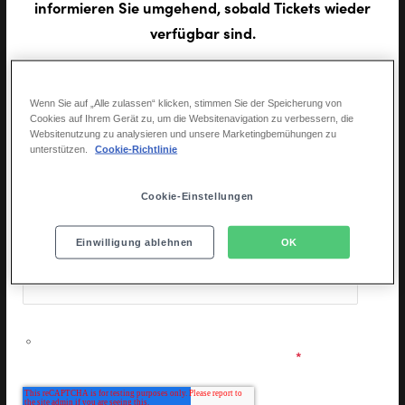
informieren Sie umgehend, sobald Tickets wieder
verfügbar sind.
Vorname
*
Wenn Sie auf „Alle zulassen“ klicken, stimmen Sie der Speicherung von
Cookies auf Ihrem Gerät zu, um die Websitenavigation zu verbessern, die
Websitenutzung zu analysieren und unsere Marketingbemühungen zu
unterstützen.
Cookie-Richtlinie
Nachname
*
Cookie-Einstellungen
Einwilligung ablehnen
OK
E-Mail Adresse
*
Ich möchte personalisierte Informationen zu den
Musicals & Shows der Stage Entertainment erhalten und
stimme den
Datenschutzbestimmungen
zu.
*